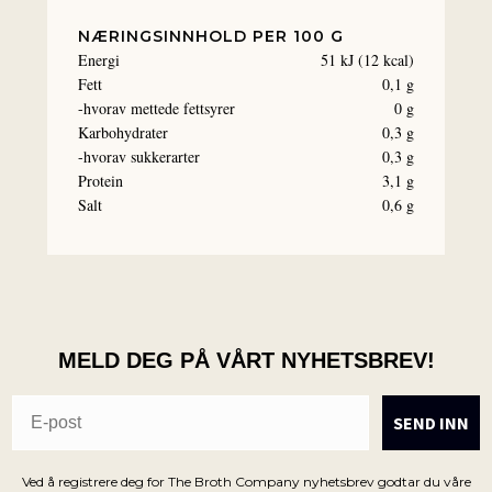
NÆRINGSINNHOLD PER 100 G
Energi
51 kJ (12 kcal)
Fett
0,1 g
-hvorav mettede fettsyrer
0 g
Karbohydrater
0,3 g
-hvorav sukkerarter
0,3 g
Protein
3,1 g
Salt
0,6 g
MELD DEG PÅ VÅRT NYHETSBREV!
SEND INN
Ved å registrere deg for The Broth Company nyhetsbrev godtar du våre