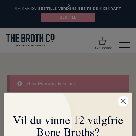
X
NÅ KAN DU BESTILLE VERDENS BESTE DRIKKEKRAFT
BESTILL
Handlekurven din er tom.
TILBAKE TIL BUTIKKEN
Vil du vinne 12 valgfrie
Bone Broths?